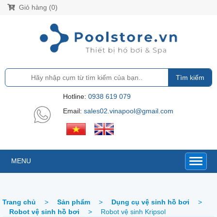
Giỏ hàng (0)
Tìm kiếm
Hotline:
0938 619 079
Email:
sales02.vinapool@gmail.com
MENU
Trang chủ
>
Sản phẩm
>
Dụng cụ vệ sinh hồ bơi
>
Robot vệ sinh hồ bơi
>
Robot vệ sinh Kripsol