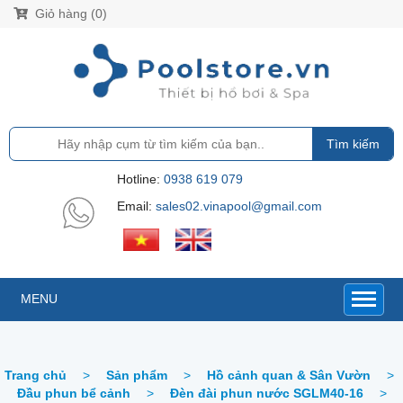
Giỏ hàng (0)
Tìm kiếm
Hotline:
0938 619 079
Email:
sales02.vinapool@gmail.com
MENU
Trang chủ
>
Sản phẩm
>
Hồ cảnh quan & Sân Vườn
>
Đầu phun bể cảnh
>
Đèn đài phun nước SGLM40-16
>