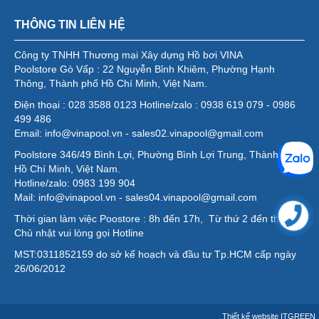
THÔNG TIN LIÊN HỆ
Công ty TNHH Thương mại Xây dựng Hồ bơi VINA
Poolstore Gò Vấp : 22 Nguyễn Bỉnh Khiêm, Phường Hạnh
Thông, Thành phố Hồ Chí Minh, Việt Nam.
Điện thoại : 028 3588 0123 Hotline/zalo : 0938 619 079 - 0986
499 486
Email: info@vinapool.vn - sales02.vinapool@gmail.com
Poolstore 346/49 Bình Lợi, Phường Bình Lợi Trung, Thành phố
Hồ Chí Minh, Việt Nam.
Hotline/zalo: 0983 199 904
Mail: info@vinapool.vn - sales04.vinapool@gmail.com
Thời gian làm việc Poostore : 8h đến 17h, Từ thứ 2 đến thứ 7,
Chủ nhật vui lòng gọi Hotline
MST:0311852159 do sở kế hoạch và đầu tư Tp.HCM cấp ngày
26/06/2012
Thiết kế website
ITGREEN