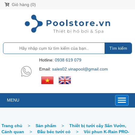
Giỏ hàng (0)
Tìm kiếm
Hotline:
0938 619 079
Email:
sales02.vinapool@gmail.com
MENU
Trang chủ
>
Sản phẩm
>
Thiết bị tưới cây Sân Vườn,
Cảnh quan
>
Đầu béc tưới cỏ
>
Vòi phun K-Rain PRO-