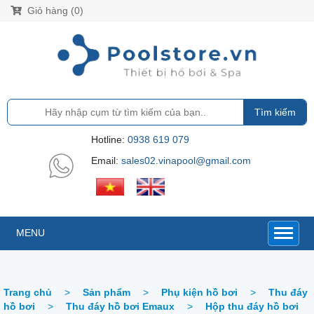
Giỏ hàng (0)
Tìm kiếm
Hotline:
0938 619 079
Email:
sales02.vinapool@gmail.com
MENU
Trang chủ
>
Sản phẩm
>
Phụ kiện hồ bơi
>
Thu đáy
hồ bơi
>
Thu đáy hồ bơi Emaux
>
Hộp thu đáy hồ bơi