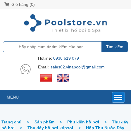
Giỏ hàng (0)
Tìm kiếm
Hotline:
0938 619 079
Email:
sales02.vinapool@gmail.com
MENU
Trang chủ
>
Sản phẩm
>
Phụ kiện hồ bơi
>
Thu đáy
hồ bơi
>
Thu đáy hồ bơi kripsol
>
Hộp Thu Nước Đáy