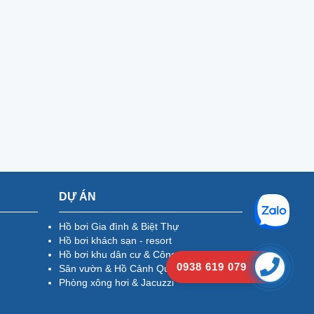
DỰ ÁN
Hồ bơi Gia đình & Biệt Thự
Hồ bơi khách sạn - resort
Hồ bơi khu dân cư & Công cộng
0938 619 079
Sân vườn & Hồ Cảnh Quan
Phòng xông hơi & Jacuzzi