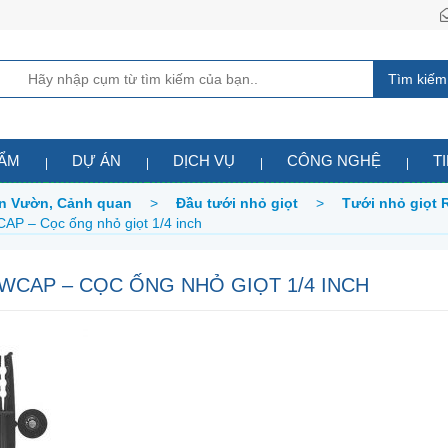
Tìm kiếm
HẨM
DỰ ÁN
DỊCH VỤ
CÔNG NGHỆ
T
Sân Vườn, Cảnh quan
>
Đầu tưới nhỏ giọt
>
Tưới nhỏ giọt 
P – Cọc ống nhỏ giọt 1/4 inch
WCAP – CỌC ỐNG NHỎ GIỌT 1/4 INCH