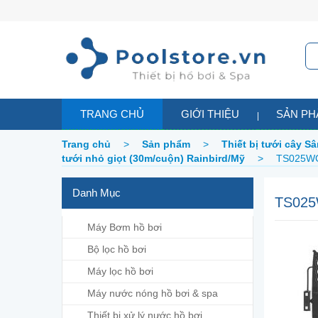
TRANG CHỦ
GIỚI THIỆU
SẢN P
Trang chủ
>
Sản phẩm
>
Thiết bị tưới cây 
tưới nhỏ giọt (30m/cuộn) Rainbird/Mỹ
>
TS025WCA
Danh Mục
TS025
Máy Bơm hồ bơi
Bộ lọc hồ bơi
Máy lọc hồ bơi
Máy nước nóng hồ bơi & spa
Thiết bị xử lý nước hồ bơi