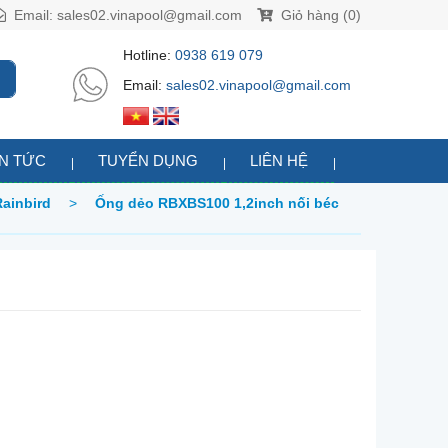
Email:
sales02.vinapool@gmail.com
Giỏ hàng (0)
Hotline:
0938 619 079
Email:
sales02.vinapool@gmail.com
IN TỨC
TUYỂN DỤNG
LIÊN HỆ
Rainbird
>
Ống dẻo RBXBS100 1,2inch nối béc