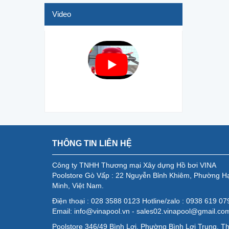
Video
THÔNG TIN LIÊN HỆ
Công ty TNHH Thương mại Xây dựng Hồ bơi VINA
Poolstore Gò Vấp : 22 Nguyễn Bỉnh Khiêm, Phường H
Minh, Việt Nam.
Điện thoại : 028 3588 0123 Hotline/zalo : 0938 619 0
Email: info@vinapool.vn - sales02.vinapool@gmail.co
Poolstore 346/49 Bình Lợi, Phường Bình Lợi Trung, T