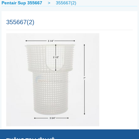
Pentair Sup 355667
>
355667(2)
355667(2)