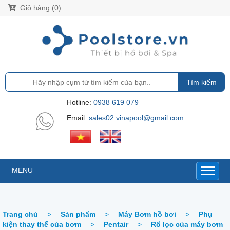
Giỏ hàng (0)
Tìm kiếm
Hotline:
0938 619 079
Email:
sales02.vinapool@gmail.com
MENU
Trang chủ
>
Sản phẩm
>
Máy Bơm hồ bơi
>
Phụ
kiện thay thế của bơm
>
Pentair
>
Rổ lọc của máy bơm