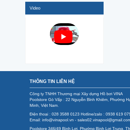
Video
THÔNG TIN LIÊN HỆ
Công ty TNHH Thương mại Xây dựng Hồ bơi VINA
Poolstore Gò Vấp : 22 Nguyễn Bỉnh Khiêm, Phường H
Minh, Việt Nam.
Điện thoại : 028 3588 0123 Hotline/zalo : 0938 619 0
Email: info@vinapool.vn - sales02.vinapool@gmail.co
Poolstore 346/49 Bình Lợi, Phường Bình Lợi Trung, T