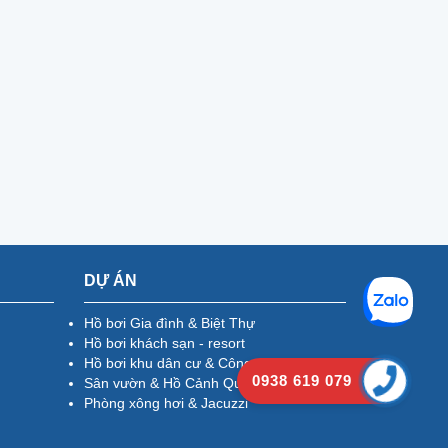
DỰ ÁN
Hồ bơi Gia đình & Biệt Thự
Hồ bơi khách sạn - resort
Hồ bơi khu dân cư & Công cộng
0938 619 079
Sân vườn & Hồ Cảnh Quan
Phòng xông hơi & Jacuzzi