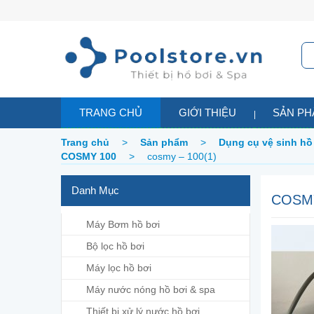
TRANG CHỦ
GIỚI THIỆU
SẢN P
Trang chủ
>
Sản phẩm
>
Dụng cụ vệ sinh hồ
COSMY 100
>
cosmy – 100(1)
Danh Mục
COSMY
Máy Bơm hồ bơi
Bộ lọc hồ bơi
Máy lọc hồ bơi
Máy nước nóng hồ bơi & spa
Thiết bị xử lý nước hồ bơi