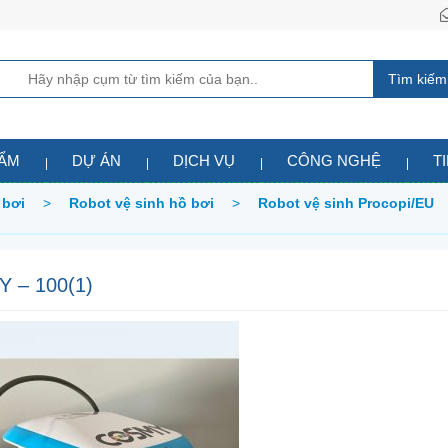
Tìm kiếm
HẨM
DỰ ÁN
DỊCH VỤ
CÔNG NGHỆ
T
 bơi
>
Robot vệ sinh hồ bơi
>
Robot vệ sinh Procopi/EU
 – 100(1)