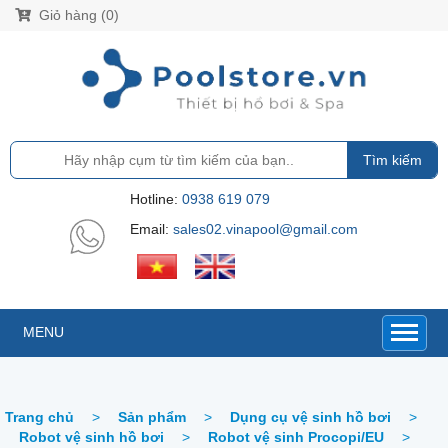
Giỏ hàng (0)
Tìm kiếm
Hotline:
0938 619 079
Email:
sales02.vinapool@gmail.com
MENU
Trang chủ
>
Sản phẩm
>
Dụng cụ vệ sinh hồ bơi
>
Robot vệ sinh hồ bơi
>
Robot vệ sinh Procopi/EU
>