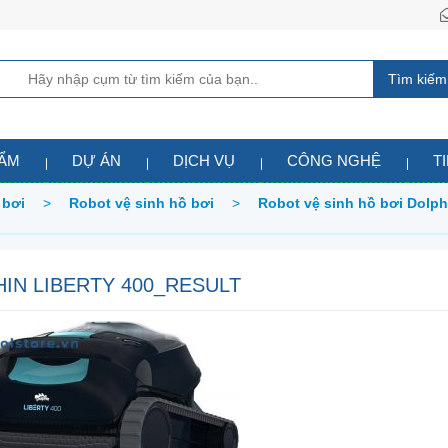
Tìm kiếm
HẨM
DỰ ÁN
DỊCH VỤ
CÔNG NGHỆ
T
 bơi
>
Robot vệ sinh hồ bơi
>
Robot vệ sinh hồ bơi Dolph
IN LIBERTY 400_RESULT