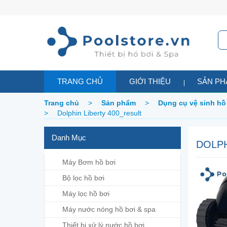
TRANG CHỦ
GIỚI THIỆU
SẢN P
Trang chủ
>
Sản phẩm
>
Dụng cụ vệ sinh hồ
>
Dolphin Liberty 400_result
Danh Mục
DOLPH
Máy Bơm hồ bơi
Bộ lọc hồ bơi
Máy lọc hồ bơi
Máy nước nóng hồ bơi & spa
Thiết bị xử lý nước hồ bơi