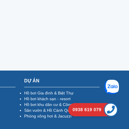
DỰ ÁN
Hồ bơi Gia đình & Biệt Thự
Hồ bơi khách sạn - resort
Hồ bơi khu dân cư & Công cộng
0938 619 079
Sân vườn & Hồ Cảnh Quan
Phòng xông hơi & Jacuzzi