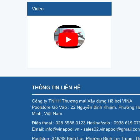
Video
THÔNG TIN LIÊN HỆ
Công ty TNHH Thương mại Xây dựng Hồ bơi VINA
Poolstore Gò Vấp : 22 Nguyễn Bỉnh Khiêm, Phường H
Minh, Việt Nam.
Điện thoại : 028 3588 0123 Hotline/zalo : 0938 619 0
Email: info@vinapool.vn - sales02.vinapool@gmail.co
Poolstore 346/49 Bình Lợi, Phường Bình Lợi Trung, T