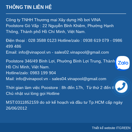
THÔNG TIN LIÊN HỆ
Công ty TNHH Thương mại Xây dựng Hồ bơi VINA
Poolstore Gò Vấp : 22 Nguyễn Bỉnh Khiêm, Phường Hạnh
Thông, Thành phố Hồ Chí Minh, Việt Nam.
Điện thoại : 028 3588 0123 Hotline/zalo : 0938 619 079 - 0986
499 486
Email: info@vinapool.vn - sales02.vinapool@gmail.com
Poolstore 346/49 Bình Lợi, Phường Bình Lợi Trung, Thành phố
Hồ Chí Minh, Việt Nam.
Hotline/zalo: 0983 199 904
Mail: info@vinapool.vn - sales04.vinapool@gmail.com
Thời gian làm việc Poostore : 8h đến 17h, Từ thứ 2 đến thứ 7,
Chủ nhật vui lòng gọi Hotline
MST:0311852159 do sở kế hoạch và đầu tư Tp.HCM cấp ngày
26/06/2012
Thiết kế website
ITGREEN