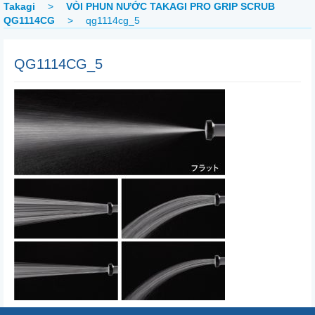
Takagi
>
VÒI PHUN NƯỚC TAKAGI PRO GRIP SCRUB
QG1114CG
>
qg1114cg_5
QG1114CG_5