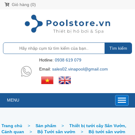
Giỏ hàng (0)
Tìm kiếm
Hotline:
0938 619 079
Email:
sales02.vinapool@gmail.com
MENU
Trang chủ
>
Sản phẩm
>
Thiết bị tưới cây Sân Vườn,
Cảnh quan
>
Bộ Tưới sân vườn
>
Bộ tưới sân vườn